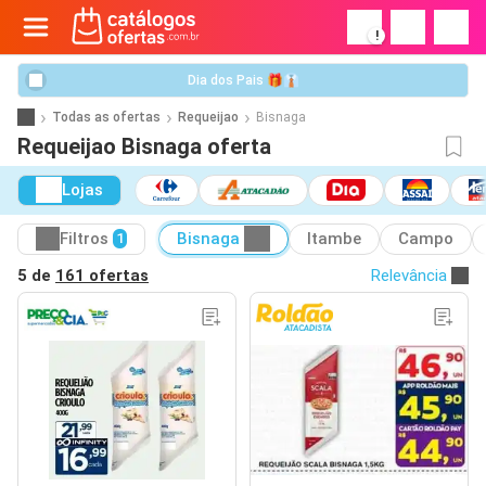
!
Dia dos Pais 🎁👔
Todas as ofertas
Requeijao
Bisnaga
Requeijao Bisnaga oferta
Lojas
Filtros
Bisnaga
Itambe
Campo
1
5 de
161 ofertas
Relevância