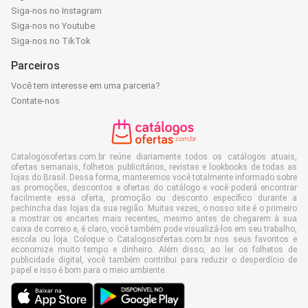
Siga-nos no Instagram
Siga-nos no Youtube
Siga-nos no TikTok
Parceiros
Você tem interesse em uma parceria?
Contate-nos
Catalogosofertas.com.br reúne diariamente todos os catálogos atuais,
ofertas semanais, folhetos publicitários, revistas e lookbooks de todas as
lojas do Brasil. Dessa forma, manteremos você totalmente informado sobre
as promoções, descontos e ofertas do catálogo e você poderá encontrar
facilmente essa oferta, promoção ou desconto específico durante a
pechincha das lojas da sua região. Muitas vezes, o nosso site é o primeiro
a mostrar os encartes mais recentes, mesmo antes de chegarem à sua
caixa de correio e, é claro, você também pode visualizá-los em seu trabalho,
escola ou loja. Coloque o Catalogosofertas.com.br nos seus favoritos e
economize muito tempo e dinheiro. Além disso, ao ler os folhetos de
publicidade digital, você também contribui para reduzir o desperdício de
papel e isso é bom para o meio ambiente.