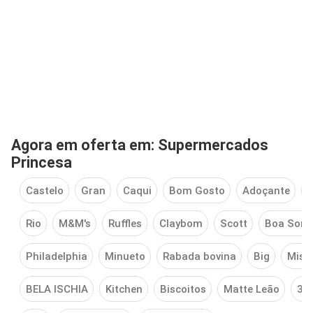
Agora em oferta em: Supermercados
Princesa
Castelo
Gran
Caqui
Bom Gosto
Adoçante
L
Rio
M&M's
Ruffles
Claybom
Scott
Boa Sort
Philadelphia
Minueto
Rabada bovina
Big
Mist
BELA ISCHIA
Kitchen
Biscoitos
Matte Leão
3 