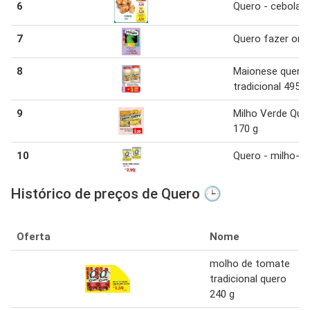
6
Quero - cebola
7
Quero fazer ori
8
Maionese quero
tradicional 495 g
9
Milho Verde Que
170 g
10
Quero - milho-v
Histórico de preços de Quero 🕒
Oferta
Nome
molho de tomate
tradicional quero
240 g