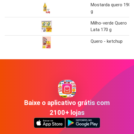
Mostarda quero 190
g
Milho-verde Quero
Lata 170 g
Quero - ketchup
Baixe o aplicativo grátis com
2100+ lojas