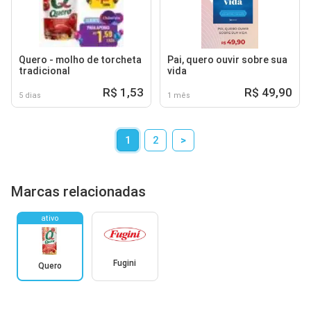
Quero - molho de torcheta
Pai, quero ouvir sobre sua
tradicional
vida
R$ 1,53
R$ 49,90
5 dias
1 mês
1
2
>
Marcas relacionadas
ativo
Fugini
Quero