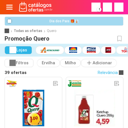
!
Dia dos Pais 🎁👔
Todas as ofertas
Quero
Promoção Quero
Lojas
Filtros
Ervilha
Milho
Adicionar
39 ofertas
Relevância