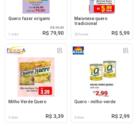
Quero fazer origami
Maionese quero
tradicional
R$ 94,90
R$ 79,90
R$ 5,99
1 mês
23 horas
Milho Verde Quero
Quero - milho-verde
R$ 3,39
R$ 2,99
5 dias
3 dias