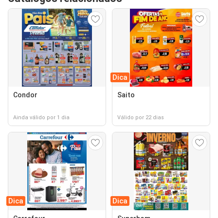
Dica
Condor
Saito
Ainda válido por 1 dia
Válido por 22 dias
Dica
Dica