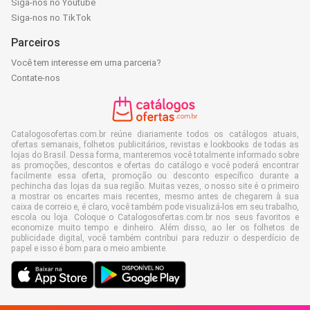
Siga-nos no Youtube
Siga-nos no TikTok
Parceiros
Você tem interesse em uma parceria?
Contate-nos
Catalogosofertas.com.br reúne diariamente todos os catálogos atuais,
ofertas semanais, folhetos publicitários, revistas e lookbooks de todas as
lojas do Brasil. Dessa forma, manteremos você totalmente informado sobre
as promoções, descontos e ofertas do catálogo e você poderá encontrar
facilmente essa oferta, promoção ou desconto específico durante a
pechincha das lojas da sua região. Muitas vezes, o nosso site é o primeiro
a mostrar os encartes mais recentes, mesmo antes de chegarem à sua
caixa de correio e, é claro, você também pode visualizá-los em seu trabalho,
escola ou loja. Coloque o Catalogosofertas.com.br nos seus favoritos e
economize muito tempo e dinheiro. Além disso, ao ler os folhetos de
publicidade digital, você também contribui para reduzir o desperdício de
papel e isso é bom para o meio ambiente.