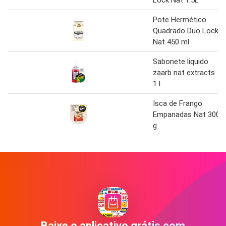
Lock Nat 1.5L
Pote Hermético
Quadrado Duo Lock
Nat 450 ml
Sabonete liquido
zaarb nat extracts
1 l
Isca de Frango
Empanadas Nat 300
g
Baixe o aplicativo grátis com