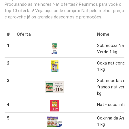
Procurando as melhores Nat ofertas? Reunimos para você o
top 10 ofertas! Veja aqui onde comprar Nat pelo melhor preço
e aproveite já os grandes descontos e promoções.
#
Oferta
Nome
1
Sobrecoxa Nat
Verde 1 kg
2
Coxa nat congel
1 kg
3
Sobrecostas de
frango nat verde
kg
4
Nat - suco inte
5
Coxinha da Asa 
1 kg