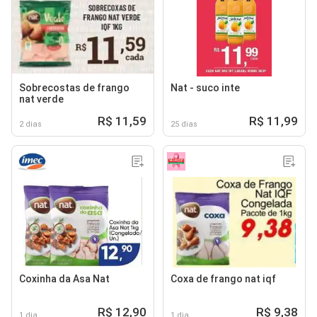
Sobrecostas de frango
Nat - suco inte
nat verde
R$ 11,59
R$ 11,99
2 dias
25 dias
Coxinha da Asa Nat
Coxa de frango nat iqf
R$ 12,90
R$ 9,38
1 dia
1 dia