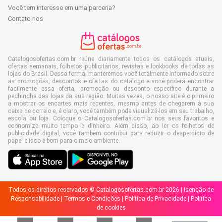
Você tem interesse em uma parceria?
Contate-nos
Catalogosofertas.com.br reúne diariamente todos os catálogos atuais,
ofertas semanais, folhetos publicitários, revistas e lookbooks de todas as
lojas do Brasil. Dessa forma, manteremos você totalmente informado sobre
as promoções, descontos e ofertas do catálogo e você poderá encontrar
facilmente essa oferta, promoção ou desconto específico durante a
pechincha das lojas da sua região. Muitas vezes, o nosso site é o primeiro
a mostrar os encartes mais recentes, mesmo antes de chegarem à sua
caixa de correio e, é claro, você também pode visualizá-los em seu trabalho,
escola ou loja. Coloque o Catalogosofertas.com.br nos seus favoritos e
economize muito tempo e dinheiro. Além disso, ao ler os folhetos de
publicidade digital, você também contribui para reduzir o desperdício de
papel e isso é bom para o meio ambiente.
Todos os direitos reservados © Catalogosofertas.com.br 2026 |
Isenção de
Responsabilidade
|
Termos e Condições
|
Política de Privacidade
|
Política
de cookies