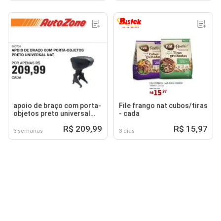
apoio de braço com porta-
File frango nat cubos/tiras
objetos preto universal
- cada
nat
R$ 209,99
R$ 15,97
3 semanas
3 dias