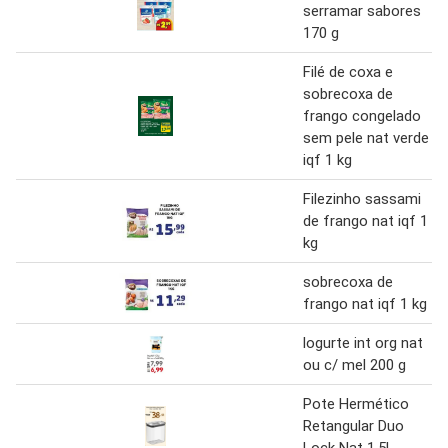
serramar sabores
170 g
Filé de coxa e
sobrecoxa de
frango congelado
sem pele nat verde
iqf 1 kg
Filezinho sassami
de frango nat iqf 1
kg
sobrecoxa de
frango nat iqf 1 kg
logurte int org nat
ou c/ mel 200 g
Pote Hermético
Retangular Duo