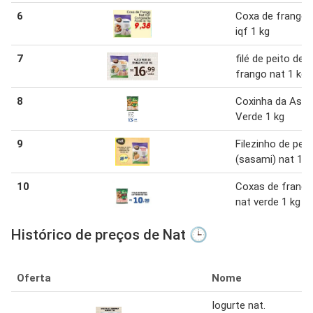
6
Coxa de frango 
iqf 1 kg
7
filé de peito de
frango nat 1 kg
8
Coxinha da Asa 
Verde 1 kg
9
Filezinho de peit
(sasami) nat 1 k
10
Coxas de frango
nat verde 1 kg
Histórico de preços de Nat 🕒
Oferta
Nome
Iogurte nat.