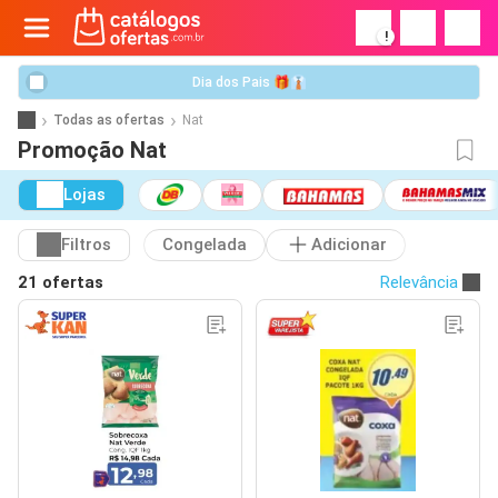
!
Dia dos Pais 🎁👔
Todas as ofertas
Nat
Promoção Nat
Lojas
Filtros
Congelada
Adicionar
21 ofertas
Relevância