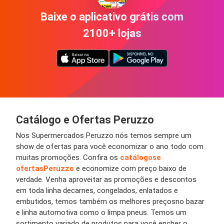
Baixe o aplicativo grátis com
2100+ lojas
Catálogo e Ofertas Peruzzo
No
s
Supermercados
Peruzzo
nós temos sempre um
show de
ofertas
para você economizar o ano todo com
muitas
promoções
. Confira os
catálogos
e
ofertas
Peruzzo
e economize com
preço
baixo de
verdade. Venha aproveitar as
promoções
e
descontos
em toda linha de
carnes, congelados
, enlatados e
embutidos, temos também os melhores
preços
no bazar
e linha automotiva como o limpa
pneus
.
Temos um
sortimento
variado de
produtos
para
você encher o