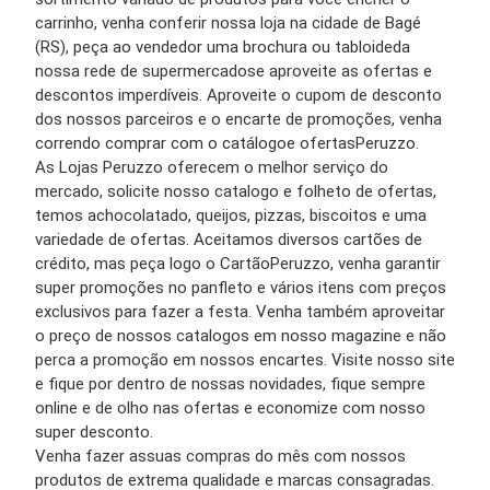
carrinho,
venha conferir nossa
loja
na
cidade
de Bagé
(RS), peça ao vendedor uma
brochura
ou
tabloide
da
nossa rede de
supermercados
e aproveite as
ofertas
e
descontos
imperdíveis.
Aproveite o
cupom de desconto
dos nossos parceiros e o
encarte
de
promoções
, venha
correndo
comprar
com o
catálogo
e ofertas
Peruzzo
.
As
Lojas
Peruzzo
oferecem o melhor
serviço
do
mercado
, solicite nosso
catalogo
e
folheto
de
ofertas
,
temos achocolatado, queijos, pizzas, biscoitos e uma
variedade de
ofertas
.
Aceitamos diversos
cartões
de
crédito, mas peça logo o
Cartão
Peruzzo
, venha garantir
super promoções no
panfleto
e vários itens com
preços
exclusivos para fazer a festa. Venha também aproveitar
o
preço
de nossos
catalogos
em nosso
magazine
e não
perca a
promoção
em nossos
encartes.
Visite nosso
site
e fique por dentro de nossas novidades, fique sempre
online
e de olho nas
ofertas
e economize com nosso
super
desconto
.
Venha fazer assuas compras do mês com nossos
produtos
de extrema qualidade e marcas consagradas.