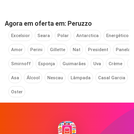
Agora em oferta em: Peruzzo
Excelsior
Seara
Polar
Antarctica
Energêtico b
Amor
Perini
Gillette
Nat
President
Panela 
Smirnoff
Esponja
Guimarães
Uva
Crème
N
Asa
Álcool
Nescau
Lâmpada
Casal Garcia
Oster