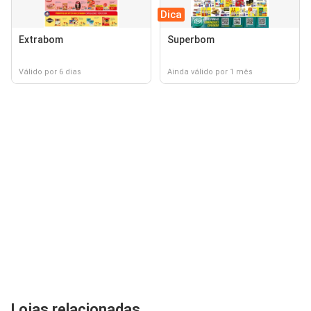
Dica
Extrabom
Superbom
Válido por 6 dias
Ainda válido por 1 mês
Lojas relacionadas