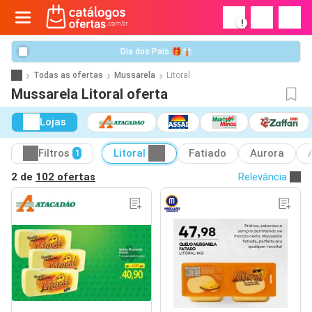
!
Dia dos Pais 🎁👔
Todas as ofertas
Mussarela
Litoral
Mussarela Litoral oferta
Lojas
Filtros
Litoral
Fatiado
Aurora
1
2 de
102 ofertas
Relevância