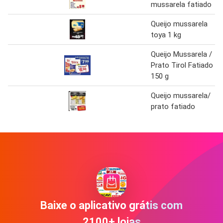
mussarela fatiado
Queijo mussarela
toya 1 kg
Queijo Mussarela /
Prato Tirol Fatiado
150 g
Queijo mussarela/
prato fatiado
Baixe o aplicativo grátis com
2100+ lojas