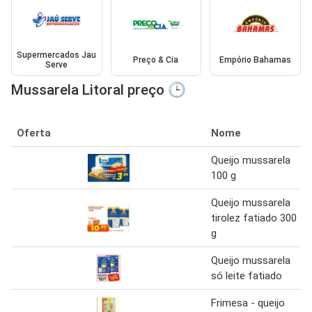
Supermercados Jau
Preço & Cia
Empório Bahamas
Serve
Mussarela Litoral preço 🕒
Oferta
Nome
Queijo mussarela
100 g
Queijo mussarela
tirolez fatiado 300
g
Queijo mussarela
só leite fatiado
Frimesa - queijo