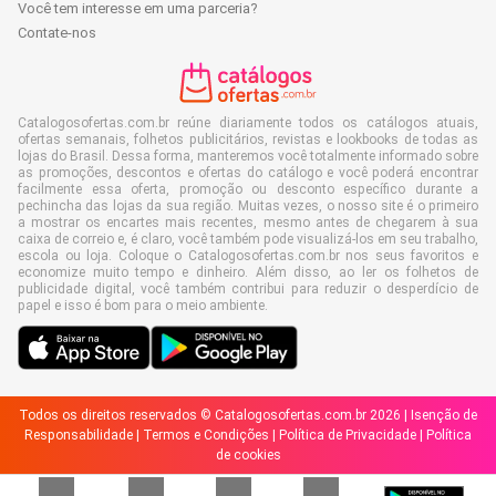
Você tem interesse em uma parceria?
Contate-nos
Catalogosofertas.com.br reúne diariamente todos os catálogos atuais,
ofertas semanais, folhetos publicitários, revistas e lookbooks de todas as
lojas do Brasil. Dessa forma, manteremos você totalmente informado sobre
as promoções, descontos e ofertas do catálogo e você poderá encontrar
facilmente essa oferta, promoção ou desconto específico durante a
pechincha das lojas da sua região. Muitas vezes, o nosso site é o primeiro
a mostrar os encartes mais recentes, mesmo antes de chegarem à sua
caixa de correio e, é claro, você também pode visualizá-los em seu trabalho,
escola ou loja. Coloque o Catalogosofertas.com.br nos seus favoritos e
economize muito tempo e dinheiro. Além disso, ao ler os folhetos de
publicidade digital, você também contribui para reduzir o desperdício de
papel e isso é bom para o meio ambiente.
Todos os direitos reservados © Catalogosofertas.com.br 2026 |
Isenção de
Responsabilidade
|
Termos e Condições
|
Política de Privacidade
|
Política
de cookies