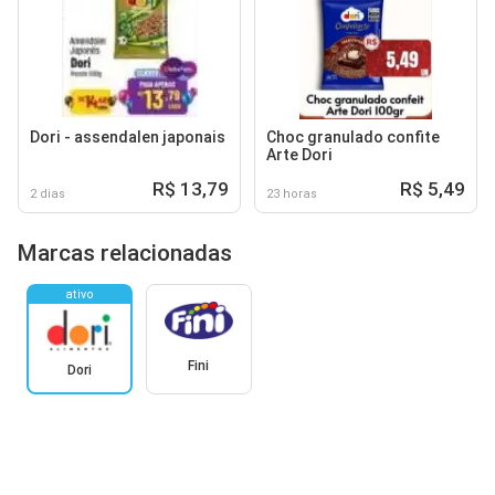
Dori - assendalen japonais
Choc granulado confite
Arte Dori
R$ 13,79
R$ 5,49
2 dias
23 horas
Marcas relacionadas
ativo
Fini
Dori