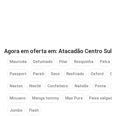
Agora em oferta em: Atacadão Centro Sul
Mauricéa
Defumado
Pilar
Rosquinha
Petra
Passport
Parati
Seco
Resfriado
Oxford
Ou
Neston
Nestlé
Confeiteiro
Natville
Ponta
N
Minuano
Manga tommy
Max Pure
Peixe salgado
Jumbo
Flash