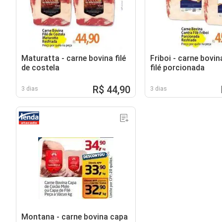
Maturatta - carne bovina filé
Friboi - carne bovi
de costela
filé porcionada
R$ 44,90
3 dias
3 dias
Montana - carne bovina capa