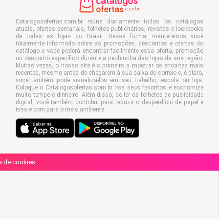
Catalogosofertas.com.br reúne diariamente todos os catálogos
atuais, ofertas semanais, folhetos publicitários, revistas e lookbooks
de todas as lojas do Brasil. Dessa forma, manteremos você
totalmente informado sobre as promoções, descontos e ofertas do
catálogo e você poderá encontrar facilmente essa oferta, promoção
ou desconto específico durante a pechincha das lojas da sua região.
Muitas vezes, o nosso site é o primeiro a mostrar os encartes mais
recentes, mesmo antes de chegarem à sua caixa de correio e, é claro,
você também pode visualizá-los em seu trabalho, escola ou loja.
Coloque o Catalogosofertas.com.br nos seus favoritos e economize
muito tempo e dinheiro. Além disso, ao ler os folhetos de publicidade
digital, você também contribui para reduzir o desperdício de papel e
isso é bom para o meio ambiente.
ca de cookies