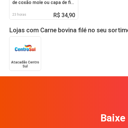
de coxão mole ou capa de filé
peça a vácuo
R$ 34,90
23 horas
Lojas com Carne bovina filé no seu sorti
Atacadão Centro
Sul
Baixe 