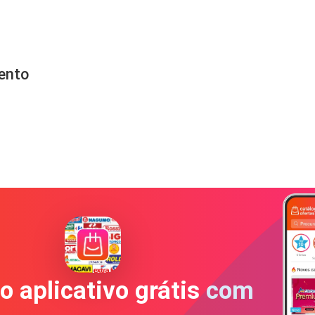
mento
o aplicativo grátis com