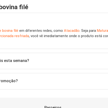
ovina filé
 bovina filé
em diferentes redes, como
Atacadão
. Seja para
Matura
orcionada resfriada
, você vê imediatamente onde o produto está co
eis esta semana?
 promoção?
Parceiros