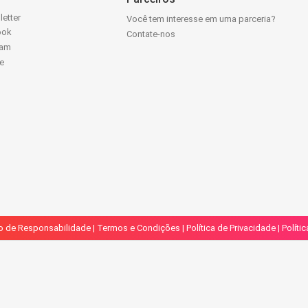
letter
Você tem interesse em uma parceria?
ook
Contate-nos
ram
e
k
o de Responsabilidade
|
Termos e Condições
|
Política de Privacidade
|
Políti