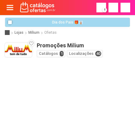
!
Dia dos Pais 🎁👔
Lojas
Milium
Ofertas
Promoções Milium
Catálogos
1
Localizações
40