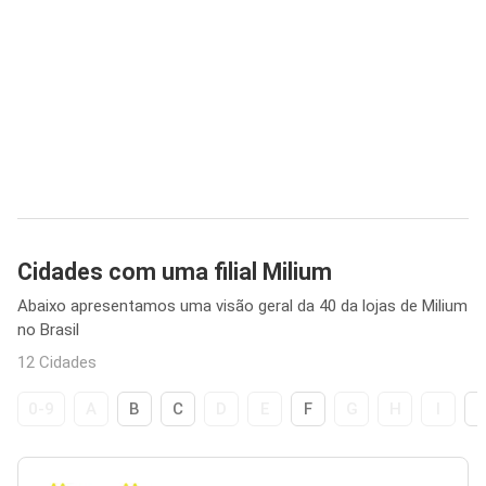
Cidades com uma filial Milium
Abaixo apresentamos uma visão geral da 40 da lojas de Milium
no Brasil
12 Cidades
0-9
A
B
C
D
E
F
G
H
I