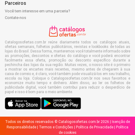
Parceiros
Você tem interesse em uma parceria?
Contate-nos
Catalogosofertas.com.br reúne diariamente todos os catálogos atuais,
ofertas semanais, folhetos publicitários, revistas e lookbooks de todas as
lojas do Brasil. Dessa forma, manteremos você totalmente informado sobre
as promoções, descontos e ofertas do catálogo e você poderá encontrar
facilmente essa oferta, promoção ou desconto específico durante a
pechincha das lojas da sua região. Muitas vezes, o nosso site é o primeiro
a mostrar os encartes mais recentes, mesmo antes de chegarem à sua
caixa de correio e, é claro, você também pode visualizá-los em seu trabalho,
escola ou loja. Coloque o Catalogosofertas.com.br nos seus favoritos e
economize muito tempo e dinheiro. Além disso, ao ler os folhetos de
publicidade digital, você também contribui para reduzir o desperdício de
papel e isso é bom para o meio ambiente.
Todos os direitos reservados © Catalogosofertas.com.br 2026 |
Isenção de
Responsabilidade
|
Termos e Condições
|
Política de Privacidade
|
Política
de cookies