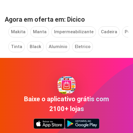
Agora em oferta em: Dicico
Makita
Manta
Impermeabilizante
Cadeira
Por
Tinta
Black
Alumínio
Eletrico
Baixe o aplicativo grátis com
2100+ lojas