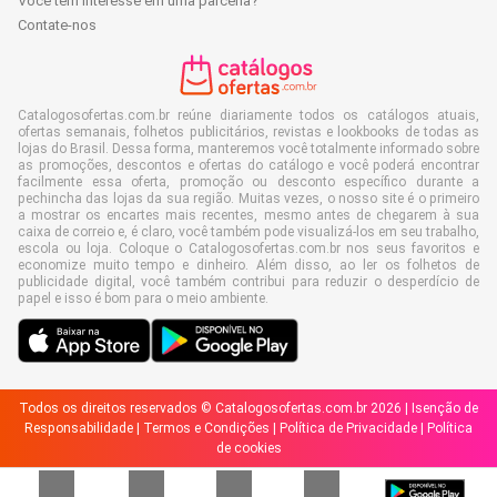
Você tem interesse em uma parceria?
Contate-nos
Catalogosofertas.com.br reúne diariamente todos os catálogos atuais,
ofertas semanais, folhetos publicitários, revistas e lookbooks de todas as
lojas do Brasil. Dessa forma, manteremos você totalmente informado sobre
as promoções, descontos e ofertas do catálogo e você poderá encontrar
facilmente essa oferta, promoção ou desconto específico durante a
pechincha das lojas da sua região. Muitas vezes, o nosso site é o primeiro
a mostrar os encartes mais recentes, mesmo antes de chegarem à sua
caixa de correio e, é claro, você também pode visualizá-los em seu trabalho,
escola ou loja. Coloque o Catalogosofertas.com.br nos seus favoritos e
economize muito tempo e dinheiro. Além disso, ao ler os folhetos de
publicidade digital, você também contribui para reduzir o desperdício de
papel e isso é bom para o meio ambiente.
Todos os direitos reservados © Catalogosofertas.com.br 2026 |
Isenção de
Responsabilidade
|
Termos e Condições
|
Política de Privacidade
|
Política
de cookies