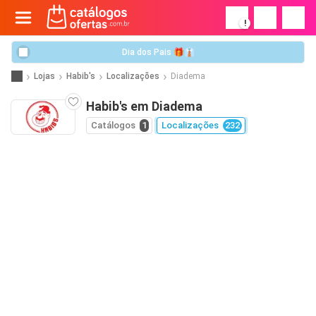
!
Dia dos Pais 🎁👔
Lojas
Habib's
Localizações
Diadema
Habib's em Diadema
Catálogos
1
Localizações
232