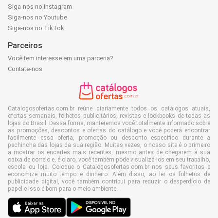
Siga-nos no Instagram
Siga-nos no Youtube
Siga-nos no TikTok
Parceiros
Você tem interesse em uma parceria?
Contate-nos
Catalogosofertas.com.br reúne diariamente todos os catálogos atuais,
ofertas semanais, folhetos publicitários, revistas e lookbooks de todas as
lojas do Brasil. Dessa forma, manteremos você totalmente informado sobre
as promoções, descontos e ofertas do catálogo e você poderá encontrar
facilmente essa oferta, promoção ou desconto específico durante a
pechincha das lojas da sua região. Muitas vezes, o nosso site é o primeiro
a mostrar os encartes mais recentes, mesmo antes de chegarem à sua
caixa de correio e, é claro, você também pode visualizá-los em seu trabalho,
escola ou loja. Coloque o Catalogosofertas.com.br nos seus favoritos e
economize muito tempo e dinheiro. Além disso, ao ler os folhetos de
publicidade digital, você também contribui para reduzir o desperdício de
papel e isso é bom para o meio ambiente.