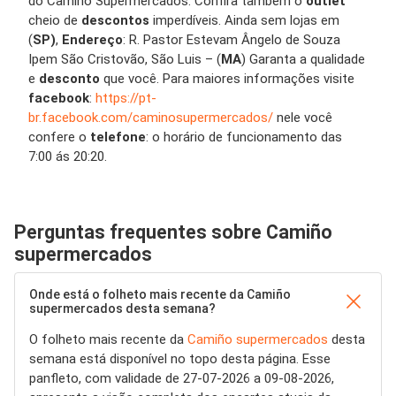
do Camiño Supermercados. Confira também o
outlet
cheio de
descontos
imperdíveis. Ainda sem lojas em
(
SP)
,
Endereço
: R. Pastor Estevam Ângelo de Souza
Ipem São Cristovão, São Luis – (
MA
) Garanta a qualidade
e
desconto
que você. Para maiores informações visite
facebook
:
https://pt-
br.facebook.com/caminosupermercados/
nele você
confere o
telefone
: o horário de funcionamento das
7:00 ás 20:20.
Perguntas frequentes sobre Camiño
supermercados
Onde está o folheto mais recente da Camiño
supermercados desta semana?
O folheto mais recente da
Camiño supermercados
desta
semana está disponível no topo desta página. Esse
panfleto, com validade de 27-07-2026 a 09-08-2026,