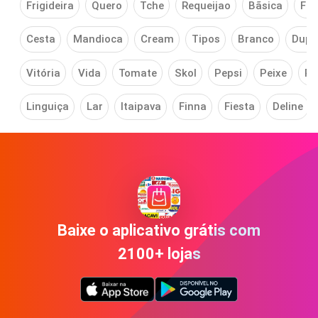
Frigideira
Quero
Tche
Requeijao
Bãsica
Fíg
Cesta
Mandioca
Cream
Tipos
Branco
Dupl
Vitória
Vida
Tomate
Skol
Pepsi
Peixe
Pe
Linguiça
Lar
Itaipava
Finna
Fiesta
Deline
Baixe o aplicativo grátis com
2100+ lojas