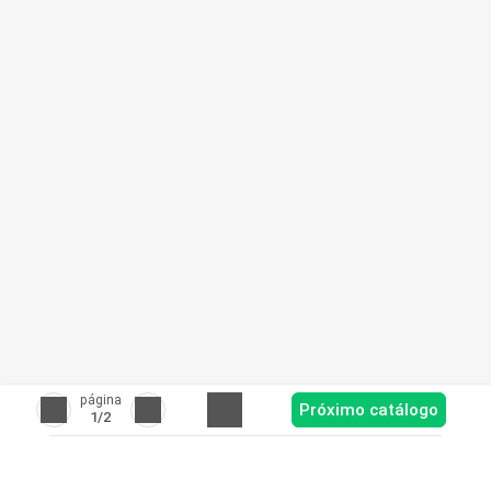
página
Próximo catálogo
1
/2