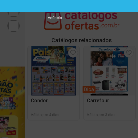
Anúncio
Catálogos relacionados
Dica
Condor
Carrefour
Válido por 4 dias
Válido por 3 dias