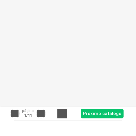
página
Próximo catálogo
1
/11