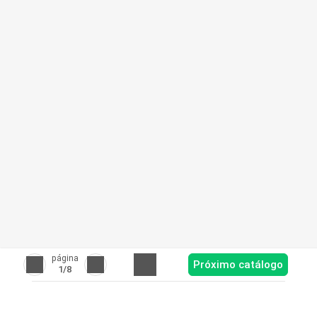
página
Próximo catálogo
1
/8