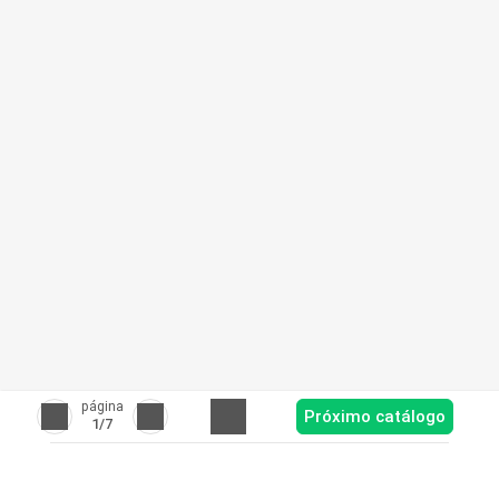
página
Próximo catálogo
1
/7