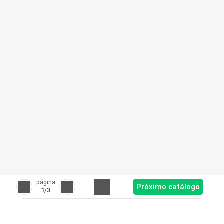
página
Próximo catálogo
1
/3