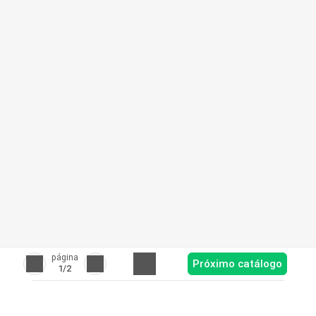
página
Próximo catálogo
1
/2