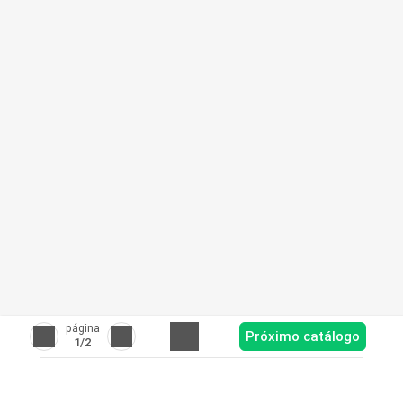
página
Próximo catálogo
1
/2