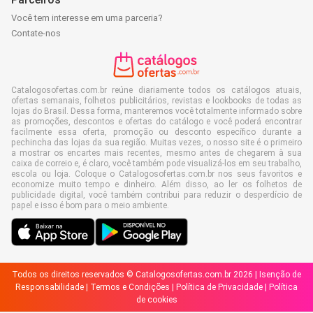
Você tem interesse em uma parceria?
Contate-nos
Catalogosofertas.com.br reúne diariamente todos os catálogos atuais,
ofertas semanais, folhetos publicitários, revistas e lookbooks de todas as
lojas do Brasil. Dessa forma, manteremos você totalmente informado sobre
as promoções, descontos e ofertas do catálogo e você poderá encontrar
facilmente essa oferta, promoção ou desconto específico durante a
pechincha das lojas da sua região. Muitas vezes, o nosso site é o primeiro
a mostrar os encartes mais recentes, mesmo antes de chegarem à sua
caixa de correio e, é claro, você também pode visualizá-los em seu trabalho,
escola ou loja. Coloque o Catalogosofertas.com.br nos seus favoritos e
economize muito tempo e dinheiro. Além disso, ao ler os folhetos de
publicidade digital, você também contribui para reduzir o desperdício de
papel e isso é bom para o meio ambiente.
Todos os direitos reservados © Catalogosofertas.com.br 2026 |
Isenção de
Responsabilidade
|
Termos e Condições
|
Política de Privacidade
|
Política
de cookies