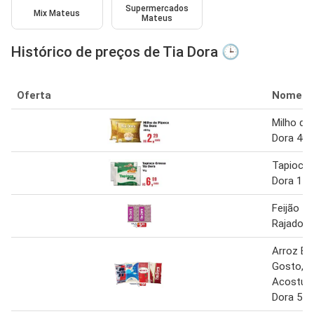
Supermercados
Mix Mateus
Mateus
Histórico de preços de Tia Dora 🕒
Oferta
Nome
Milho de
Dora 400
Tapioca 
Dora 1 k
Feijão Ti
Rajado 1
Arroz B
Gosto, B
Acostum
Dora 5 k