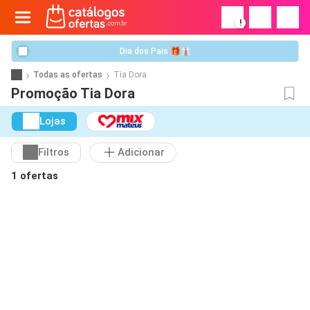
!
Dia dos Pais 🎁👔
Todas as ofertas
Tia Dora
Promoção Tia Dora
Lojas
Filtros
Adicionar
1 ofertas