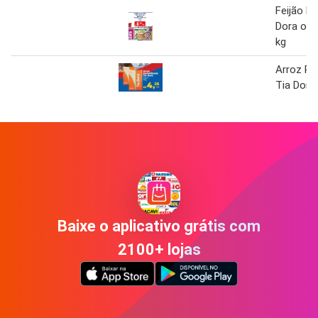
Feijão Do
Dora ou 
kg
Arroz Pa
Tia Dora 
Baixe o aplicativo grátis com
2100+ lojas