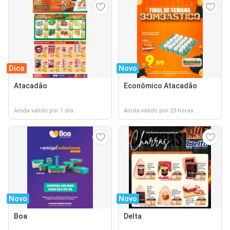
Dica
Novo
Atacadão
Econômico Atacadão
Ainda válido por 1 dia
Ainda válido por 23 horas
Novo
Novo
Boa
Delta