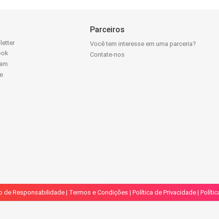
Parceiros
letter
Você tem interesse em uma parceria?
ook
Contate-nos
ram
e
k
o de Responsabilidade
|
Termos e Condições
|
Política de Privacidade
|
Políti