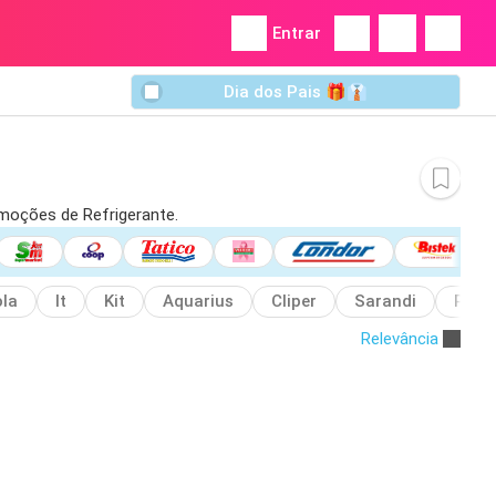
Entrar
Dia dos Pais 🎁👔
omoções de Refrigerante.
la
It
Kit
Aquarius
Cliper
Sarandi
Peps
Relevância