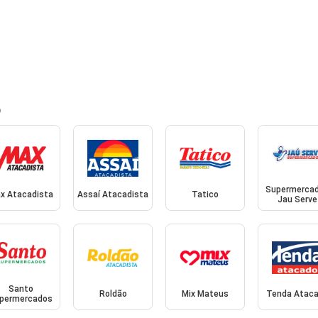
o
Supermerca
x Atacadista
Assaí Atacadista
Tatico
Jau Serve
Santo
Roldão
Mix Mateus
Tenda Atac
permercados