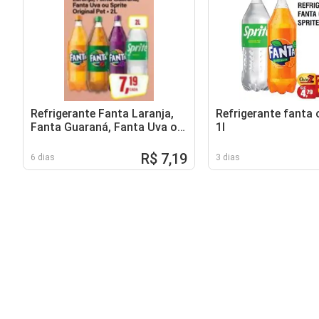
Refrigerante Fanta Laranja,
Refrigerante fanta 
Fanta Guaraná, Fanta Uva ou
1l
Sprite Original
R$ 7,19
6 dias
3 dias