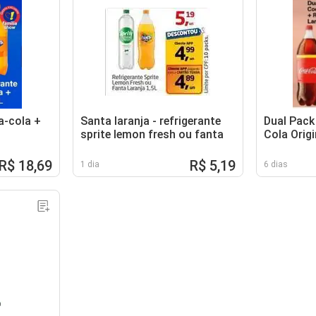
a-cola +
Santa laranja - refrigerante
Dual Pack
sprite lemon fresh ou fanta
Cola Origi
Fanta Lar
R$ 18,69
R$ 5,19
1 dia
6 dias