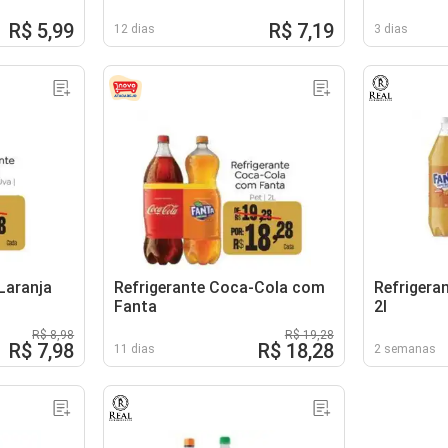
R$ 5,99
R$ 7,19
12 dias
3 dias
Laranja
Refrigerante Coca-Cola com
Refrigeran
Fanta
2l
R$ 8,98
R$ 19,28
R$ 7,98
R$ 18,28
11 dias
2 semanas