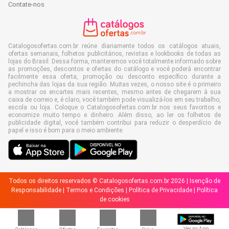
Contate-nos
Catalogosofertas.com.br reúne diariamente todos os catálogos atuais,
ofertas semanais, folhetos publicitários, revistas e lookbooks de todas as
lojas do Brasil. Dessa forma, manteremos você totalmente informado sobre
as promoções, descontos e ofertas do catálogo e você poderá encontrar
facilmente essa oferta, promoção ou desconto específico durante a
pechincha das lojas da sua região. Muitas vezes, o nosso site é o primeiro
a mostrar os encartes mais recentes, mesmo antes de chegarem à sua
caixa de correio e, é claro, você também pode visualizá-los em seu trabalho,
escola ou loja. Coloque o Catalogosofertas.com.br nos seus favoritos e
economize muito tempo e dinheiro. Além disso, ao ler os folhetos de
publicidade digital, você também contribui para reduzir o desperdício de
papel e isso é bom para o meio ambiente.
Todos os direitos reservados © Catalogosofertas.com.br 2026 |
Isenção de
Responsabilidade
|
Termos e Condições
|
Política de Privacidade
|
Política
de cookies
Ver no App