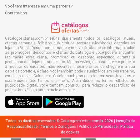
Você tem interesse em uma parceria?
Contate-nos
Catalogosofertas.com.br reúne diariamente todos os catálogos atuais,
ofertas semanais, folhetos publicitários, revistas e lookbooks de todas as
lojas do Brasil. Dessa forma, manteremos você totalmente informado sobre
as promoções, descontos e ofertas do catálogo e você poderá encontrar
facilmente essa oferta, promoção ou desconto específico durante a
pechincha das lojas da sua região. Muitas vezes, o nosso site é o primeiro
a mostrar os encartes mais recentes, mesmo antes de chegarem à sua
caixa de correio e, é claro, você também pode visualizá-los em seu trabalho,
escola ou loja. Coloque o Catalogosofertas.com.br nos seus favoritos e
economize muito tempo e dinheiro. Além disso, ao ler os folhetos de
publicidade digital, você também contribui para reduzir o desperdício de
papel e isso é bom para o meio ambiente.
Todos os direitos reservados © Catalogosofertas.com.br 2026 |
Isenção de
Responsabilidade
|
Termos e Condições
|
Política de Privacidade
|
Política
de cookies