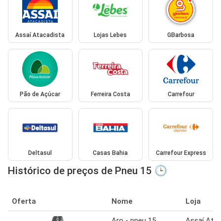
Assaí Atacadista
Lojas Lebes
GBarbosa
Pão de Açúcar
Ferreira Costa
Carrefour
Deltasul
Casas Bahia
Carrefour Express
Histórico de preços de Pneu 15 🕒
Oferta
Nome
Loja
Aro - pneu 15
Assaí Atac