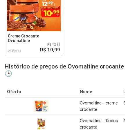
Creme Crocante
Ovomaltine
R$ 12,99
R$ 10,99
23 horas
Histórico de preços de Ovomaltine crocante
🕒
Oferta
Nome
Lo
Ovomaltine - creme
Sam
crocante
Ovomaltine - flocos
At
crocante