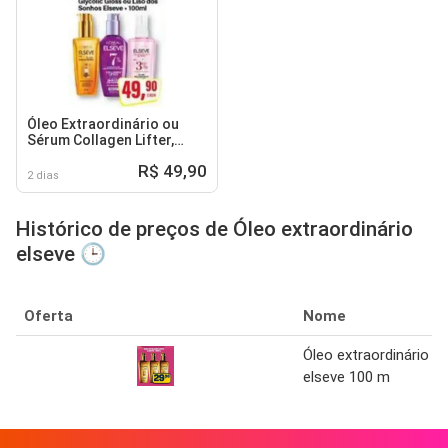
Óleo Extraordinário ou
Sérum Collagen Lifter,
Glycolic Gloss ou Liso dos
R$ 49,90
Sonhos Elseve
2 dias
Histórico de preços de Óleo extraordinário
elseve 🕒
Oferta
Nome
Óleo extraordinário
elseve 100 m