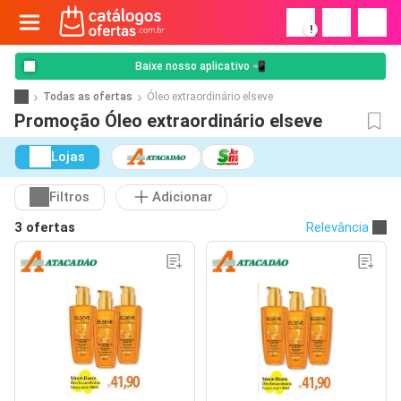
!
Baixe nosso aplicativo 📲
Todas as ofertas
Óleo extraordinário elseve
Promoção Óleo extraordinário elseve
Lojas
Filtros
Adicionar
3 ofertas
Relevância