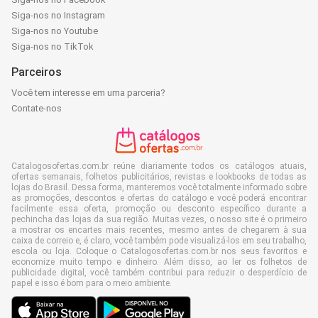
Siga-nos no Instagram
Siga-nos no Youtube
Siga-nos no TikTok
Parceiros
Você tem interesse em uma parceria?
Contate-nos
Catalogosofertas.com.br reúne diariamente todos os catálogos atuais,
ofertas semanais, folhetos publicitários, revistas e lookbooks de todas as
lojas do Brasil. Dessa forma, manteremos você totalmente informado sobre
as promoções, descontos e ofertas do catálogo e você poderá encontrar
facilmente essa oferta, promoção ou desconto específico durante a
pechincha das lojas da sua região. Muitas vezes, o nosso site é o primeiro
a mostrar os encartes mais recentes, mesmo antes de chegarem à sua
caixa de correio e, é claro, você também pode visualizá-los em seu trabalho,
escola ou loja. Coloque o Catalogosofertas.com.br nos seus favoritos e
economize muito tempo e dinheiro. Além disso, ao ler os folhetos de
publicidade digital, você também contribui para reduzir o desperdício de
papel e isso é bom para o meio ambiente.