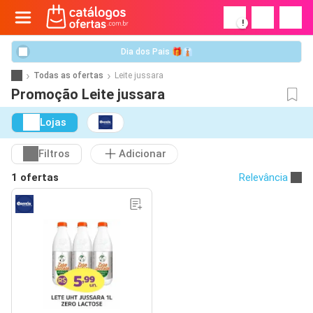
!
Dia dos Pais 🎁👔
Todas as ofertas
Leite jussara
Promoção Leite jussara
Lojas
Filtros
Adicionar
1 ofertas
Relevância