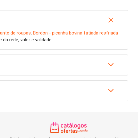
ante de roupas
,
Bordon - picanha bovina fatiada resfriada
a rede, valor e validade.