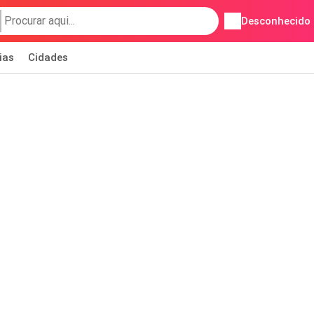
Desconhecido
ias
Cidades