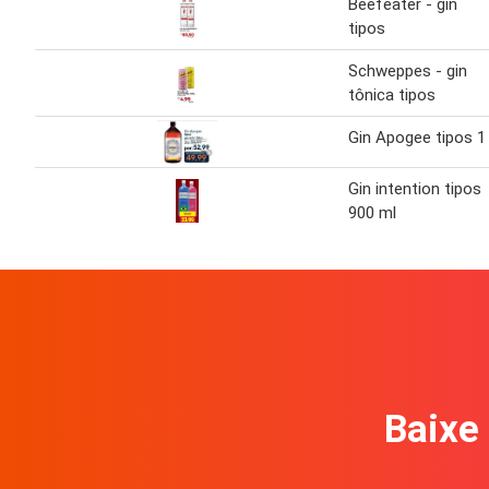
Beefeater - gin
tipos
Schweppes - gin
tônica tipos
Gin Apogee tipos 1 
Gin intention tipos
900 ml
Baixe 