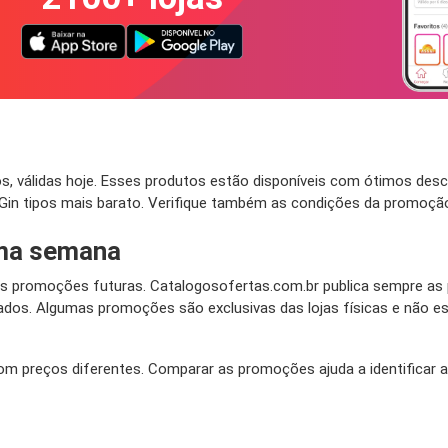
, válidas hoje. Esses produtos estão disponíveis com ótimos desco
Gin tipos mais barato. Verifique também as condições da promoção
ima semana
 promoções futuras. Catalogosofertas.com.br publica sempre as p
dos. Algumas promoções são exclusivas das lojas físicas e não est
 com preços diferentes. Comparar as promoções ajuda a identificar 