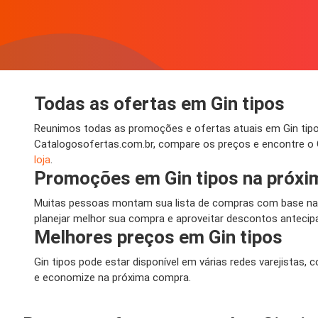
Todas as ofertas em Gin tipos
Reunimos todas as promoções e ofertas atuais em Gin tipos
Catalogosofertas.com.br, compare os preços e encontre o 
loja
.
Promoções em Gin tipos na próx
Muitas pessoas montam sua lista de compras com base nas
planejar melhor sua compra e aproveitar descontos antecipa
Melhores preços em Gin tipos
Gin tipos pode estar disponível em várias redes varejistas,
e economize na próxima compra.