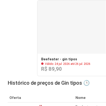
Beefeater - gin tipos
Válido: 24 jul. 2026 até 26 jul. 2026
R$ 89,90
Histórico de preços de Gin tipos 🕒
Oferta
Nome