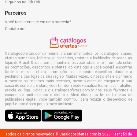
Siga-nos no TikTok
Parceiros
Você tem interesse em uma parceria?
Contate-nos
Catalogosofertas.com.br reúne diariamente todos os catálogos atuais,
ofertas semanais, folhetos publicitários, revistas e lookbooks de todas as
lojas do Brasil. Dessa forma, manteremos você totalmente informado sobre
as promoções, descontos e ofertas do catálogo e você poderá encontrar
facilmente essa oferta, promoção ou desconto específico durante a
pechincha das lojas da sua região. Muitas vezes, o nosso site é o primeiro
a mostrar os encartes mais recentes, mesmo antes de chegarem à sua
caixa de correio e, é claro, você também pode visualizá-los em seu trabalho,
escola ou loja. Coloque o Catalogosofertas.com.br nos seus favoritos e
economize muito tempo e dinheiro. Além disso, ao ler os folhetos de
publicidade digital, você também contribui para reduzir o desperdício de
papel e isso é bom para o meio ambiente.
Todos os direitos reservados © Catalogosofertas.com.br 2026 |
Isenção de