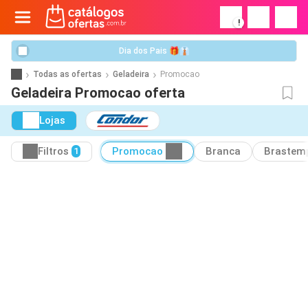
!
Dia dos Pais 🎁👔
Todas as ofertas
Geladeira
Promocao
Geladeira Promocao oferta
Lojas
Filtros
Promocao
Branca
Brastem
1