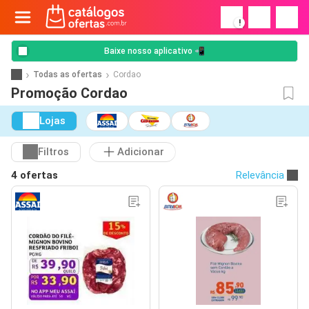
!
Baixe nosso aplicativo 📲
Todas as ofertas
Cordao
Promoção Cordao
Lojas
Filtros
Adicionar
4 ofertas
Relevância