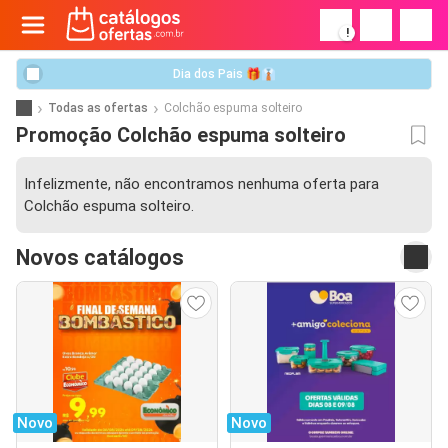
!
Dia dos Pais 🎁👔
Todas as ofertas
Colchão espuma solteiro
Promoção Colchão espuma solteiro
Infelizmente, não encontramos nenhuma oferta para
Colchão espuma solteiro.
Novos catálogos
Novo
Novo