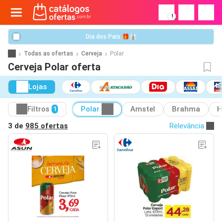
!
Dia dos Pais 🎁👔
Todas as ofertas
Cerveja
Polar
Cerveja Polar oferta
Lojas
Filtros
Polar
Amstel
Brahma
H
1
3 de
985 ofertas
Relevância