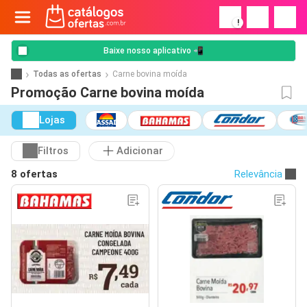
!
Baixe nosso aplicativo 📲
Todas as ofertas
Carne bovina moída
Promoção Carne bovina moída
Lojas
Filtros
Adicionar
8 ofertas
Relevância