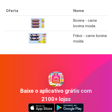
Oferta
Nome
Bovina - carne
bovina moida
Friboi - carne bovina
moída
Baixe o aplicativo grátis com
2100+ lojas