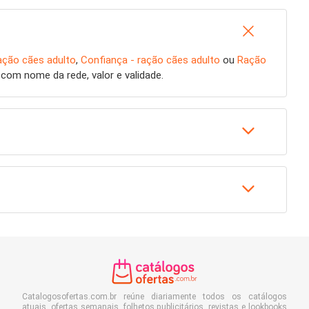
ação cães adulto
,
Confiança - ração cães adulto
ou
Ração
com nome da rede, valor e validade.
Catalogosofertas.com.br reúne diariamente todos os catálogos
atuais, ofertas semanais, folhetos publicitários, revistas e lookbooks