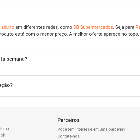
 adulto
em diferentes redes, como
DB Supermercados
. Seja para
R
roduto está com o menor preço. A melhor oferta aparece no topo, 
sta semana?
moção?
Parceiros
letter
Você tem interesse em uma parceria?
ook
Contate-nos