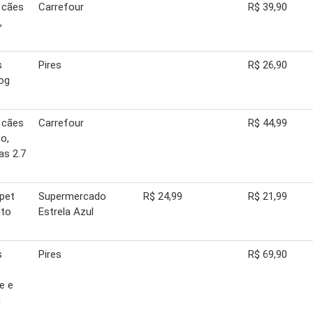
 cães
Carrefour
R$ 39,90
,
s
Pires
R$ 26,90
og
 cães
Carrefour
R$ 44,99
o,
as 2.7
 pet
Supermercado
R$ 24,99
R$ 21,99
lto
Estrela Azul
s
Pires
R$ 69,90
e e
g