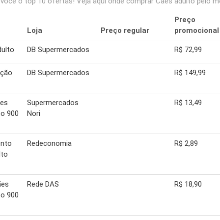
ocê o top 10 ofertas! Veja aqui onde comprar Caes adulto pelo m
Preço
Loja
Preço regular
promocional
ulto
DB Supermercados
R$ 72,99
ação
DB Supermercados
R$ 149,99
ães
Supermercados
R$ 13,49
to 900
Nori
ento
Redeconomia
R$ 2,89
lto
ães
Rede DAS
R$ 18,90
to 900