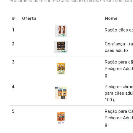
Procurando as melhores Caes adulto ofertas? Reunimos para v
#
Oferta
Nome
1
Ração cães ad
2
Confiança - r
cães adulto
3
Ração para c
Pedigree Adul
g
4
Pedigree alim
para cães adu
100 g
5
Ração para C
Pedigree Adul
g