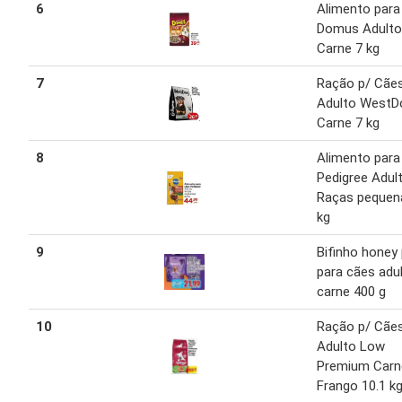
6
Alimento para
Domus Adulto
Carne 7 kg
7
Ração p/ Cãe
Adulto WestD
Carne 7 kg
8
Alimento para
Pedigree Adult
Raças pequen
kg
9
Bifinho honey
para cães adu
carne 400 g
10
Ração p/ Cãe
Adulto Low
Premium Carn
Frango 10.1 k