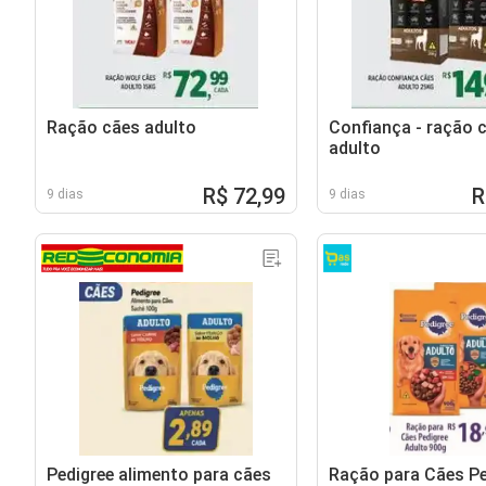
Ração cães adulto
Confiança - ração 
adulto
R$ 72,99
R
9 dias
9 dias
Pedigree alimento para cães
Ração para Cães Pe