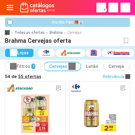
!
Dia dos Pais 🎁👔
Todas as ofertas
Brahma
Cervejas
Brahma Cervejas oferta
Lojas
Filtros
Cervejas
Latâo
Cerveja
1
54 de
55 ofertas
Relevância