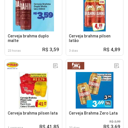
Cerveja brahma duplo
Cerveja brahma pilsen
malte
latão
R$ 3,59
R$ 4,89
23 horas
3 dias
Cerveja brahma pilsen lata
Cerveja Brahma Zero Lata
R$ 3,99
R$ 41,85
R$ 3,69
1 semana
22 dias