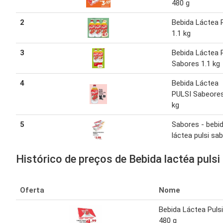
480 g
2
Bebida Láctea P
1.1 kg
3
Bebida Láctea P
Sabores 1.1 kg
4
Bebida Láctea
PULSI Sabeores
kg
5
Sabores - bebi
láctea pulsi sa
Histórico de preços de Bebida lactéa pulsi
Oferta
Nome
Bebida Láctea Pulsi
480 g