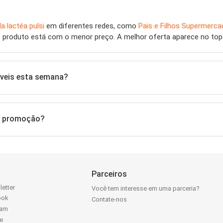
a lactéa pulsi
em diferentes redes, como
Pais e Filhos Supermerc
 produto está com o menor preço. A melhor oferta aparece no topo
íveis esta semana?
em promoção?
Parceiros
letter
Você tem interesse em uma parceria?
ook
Contate-nos
ram
e