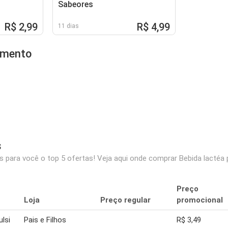
Sabeores
R$ 2,99
R$ 4,99
11 dias
timento
s
 para você o top 5 ofertas! Veja aqui onde comprar Bebida lactéa p
Preço
Loja
Preço regular
promocional
ulsi
Pais e Filhos
R$ 3,49