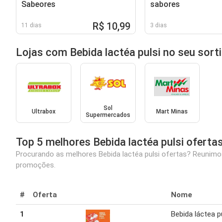
Sabeores
sabores
R$ 10,99
11 dias
3 dias
Lojas com Bebida lactéa pulsi no seu sor
Sol
Ultrabox
Mart Minas
Supermercados
Top 5 melhores Bebida lactéa pulsi oferta
Procurando as melhores Bebida lactéa pulsi ofertas? Reunimos
promoções.
#
Oferta
Nome
1
Bebida láctea p