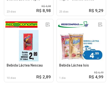
R$ 9,98
R$ 8,98
R$ 9,29
23 dias
25 dias
Bebida Láctea Nescau
Bebida Láctea Isis
R$ 6,49
R$ 2,89
R$ 4,99
10 dias
1 dia