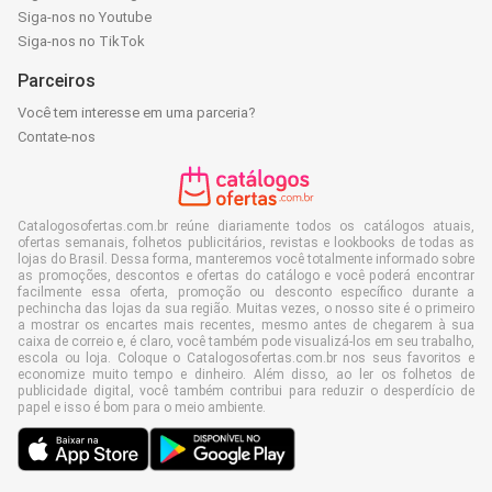
Siga-nos no Youtube
Siga-nos no TikTok
Parceiros
Você tem interesse em uma parceria?
Contate-nos
Catalogosofertas.com.br reúne diariamente todos os catálogos atuais,
ofertas semanais, folhetos publicitários, revistas e lookbooks de todas as
lojas do Brasil. Dessa forma, manteremos você totalmente informado sobre
as promoções, descontos e ofertas do catálogo e você poderá encontrar
facilmente essa oferta, promoção ou desconto específico durante a
pechincha das lojas da sua região. Muitas vezes, o nosso site é o primeiro
a mostrar os encartes mais recentes, mesmo antes de chegarem à sua
caixa de correio e, é claro, você também pode visualizá-los em seu trabalho,
escola ou loja. Coloque o Catalogosofertas.com.br nos seus favoritos e
economize muito tempo e dinheiro. Além disso, ao ler os folhetos de
publicidade digital, você também contribui para reduzir o desperdício de
papel e isso é bom para o meio ambiente.