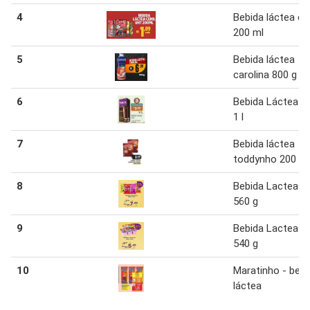
4
Bebida láctea ce
200 ml
5
Bebida láctea
carolina 800 g
6
Bebida Láctea Ti
1 l
7
Bebida láctea
toddynho 200 ml
8
Bebida Lactea Is
560 g
9
Bebida Lactea Is
540 g
10
Maratinho - bebi
láctea