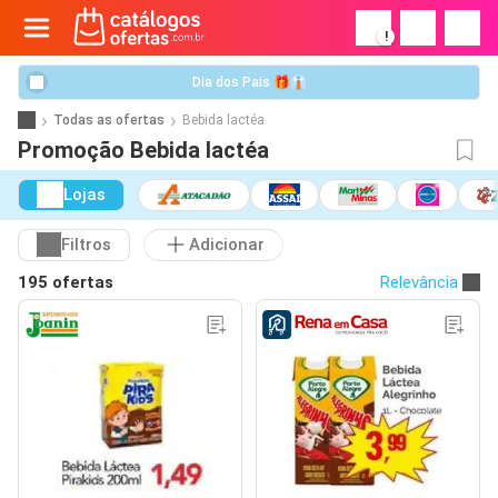
!
Dia dos Pais 🎁👔
Todas as ofertas
Bebida lactéa
Promoção Bebida lactéa
Lojas
Filtros
Adicionar
195 ofertas
Relevância