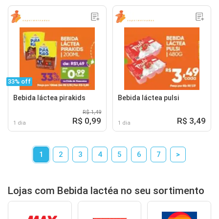
33% off
Bebida láctea pirakids
Bebida láctea pulsi
R$ 1,49
R$ 0,99
R$ 3,49
1 dia
1 dia
1
2
3
4
5
6
7
>
Lojas com Bebida lactéa no seu sortimento