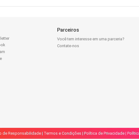
Parceiros
letter
Você tem interesse em uma parceria?
ook
Contate-nos
ram
e
k
o de Responsabilidade
|
Termos e Condições
|
Política de Privacidade
|
Políti