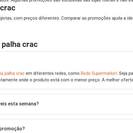
dos. Algumas promoções são exclusivas das lojas físicas e não est
 crac
rejistas, com preços diferentes. Comparar as promoções ajuda a ide
 palha crac
ta palha crac
em diferentes redes, como
Rede Supermarket
. Seja p
iatamente onde o produto está com o menor preço. A melhor oferta 
veis esta semana?
m promoção?