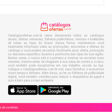
Catalogosofertas.com.br reúne diariamente todos os catálogos
atuais, ofertas semanais, folhetos publicitários, revistas e lookbooks
de todas as lojas do Brasil. Dessa forma, manteremos você
totalmente informado sobre as promoções, descontos e ofertas do
catálogo e você poderá encontrar facilmente essa oferta, promoção
ou desconto específico durante a pechincha das lojas da sua região.
Muitas vezes, o nosso site é o primeiro a mostrar os encartes mais
recentes, mesmo antes de chegarem à sua caixa de correio e, é claro,
você também pode visualizá-los em seu trabalho, escola ou loja.
Coloque o Catalogosofertas.com.br nos seus favoritos e economize
muito tempo e dinheiro. Além disso, ao ler os folhetos de publicidade
digital, você também contribui para reduzir o desperdício de papel e
isso é bom para o meio ambiente.
ca de cookies