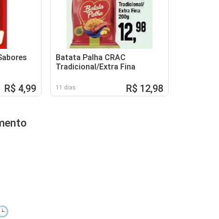
Sabores
Batata Palha CRAC
Tradicional/Extra Fina
R$ 4,99
R$ 12,98
11 dias
imento
🕒