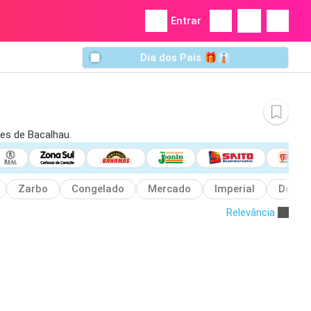
Entrar
Dia dos Pais 🎁👔
ões de Bacalhau.
Zarbo
Congelado
Mercado
Imperial
Dessa
Relevância