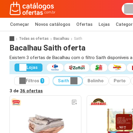
Começar
Novos catálogos
Ofertas
Lojas
Categor
Todas as ofertas
Bacalhau
Saith
Bacalhau Saith oferta
Existem 3 ofertas de Bacalhau com o filtro Saith disponíveis 
Lojas
Filtros
Saith
Bolinho
Porto
1
3 de
36 ofertas