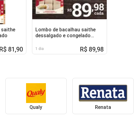
 saithe
Lombo de bacalhau saithe
ado
dessalgado e congelado
riberalves
R$ 81,90
R$ 89,98
1 dia
Qualy
Renata