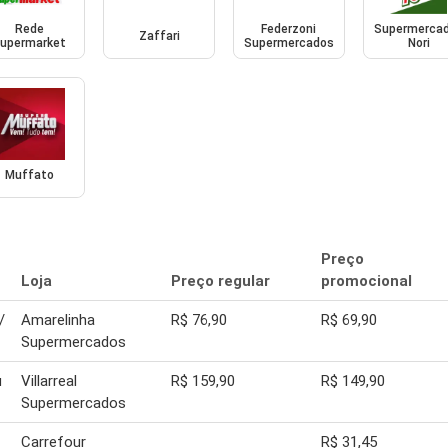
Rede
Federzoni
Supermerca
Zaffari
upermarket
Supermercados
Nori
Muffato
Preço
Loja
Preço regular
promocional
/
Amarelinha
R$ 76,90
R$ 69,90
Supermercados
u
Villarreal
R$ 159,90
R$ 149,90
Supermercados
Carrefour
R$ 31,45