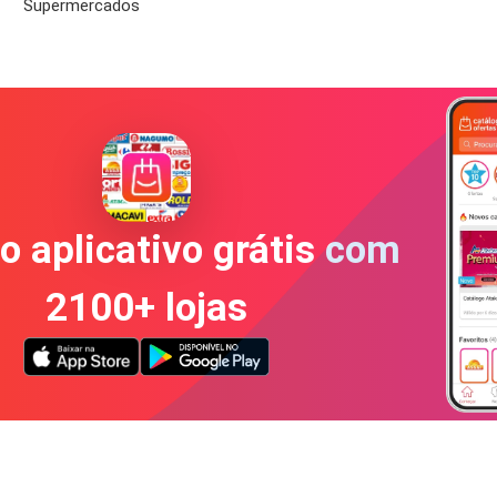
Supermercados
o aplicativo grátis com
2100+ lojas