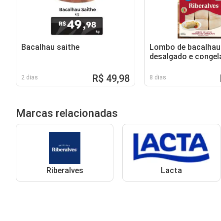
Bacalhau saithe
Lombo de bacalhau
desalgado e congel
R$ 49,98
2 dias
8 dias
Marcas relacionadas
Riberalves
Lacta