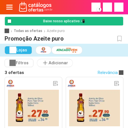
!
Baixe nosso aplicativo 📲
Todas as ofertas
Azeite puro
Promoção Azeite puro
Lojas
Filtros
Adicionar
3 ofertas
Relevância