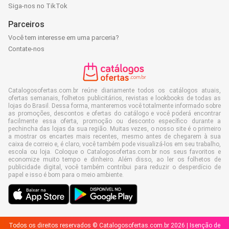
Siga-nos no TikTok
Parceiros
Você tem interesse em uma parceria?
Contate-nos
Catalogosofertas.com.br reúne diariamente todos os catálogos atuais,
ofertas semanais, folhetos publicitários, revistas e lookbooks de todas as
lojas do Brasil. Dessa forma, manteremos você totalmente informado sobre
as promoções, descontos e ofertas do catálogo e você poderá encontrar
facilmente essa oferta, promoção ou desconto específico durante a
pechincha das lojas da sua região. Muitas vezes, o nosso site é o primeiro
a mostrar os encartes mais recentes, mesmo antes de chegarem à sua
caixa de correio e, é claro, você também pode visualizá-los em seu trabalho,
escola ou loja. Coloque o Catalogosofertas.com.br nos seus favoritos e
economize muito tempo e dinheiro. Além disso, ao ler os folhetos de
publicidade digital, você também contribui para reduzir o desperdício de
papel e isso é bom para o meio ambiente.
Todos os direitos reservados © Catalogosofertas.com.br 2026 |
Isenção de