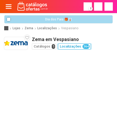
!
Dia dos Pais 🎁👔
Lojas
Zema
Localizações
Vespasiano
Zema em Vespasiano
Catálogos
1
Localizações
364