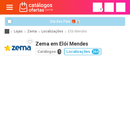
!
Dia dos Pais 🎁👔
Lojas
Zema
Localizações
Elói Mendes
Zema em Elói Mendes
Catálogos
1
Localizações
364