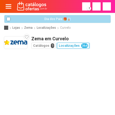
!
Dia dos Pais 🎁👔
Lojas
Zema
Localizações
Curvelo
Zema em Curvelo
Catálogos
1
Localizações
364