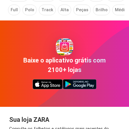
Full
Polo
Track
Alta
Peças
Brilho
Médio
Baixe o aplicativo grátis com
2100+ lojas
Sua loja ZARA
Consulte os folhetos e catálogos mais recentes do